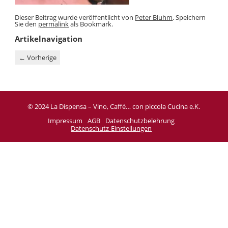
Dieser Beitrag wurde veröffentlicht von
Peter Bluhm
. Speichern
Sie den
permalink
als Bookmark.
Artikelnavigation
←
Vorherige
© 2024 La Dispensa – Vino, Caffé… con piccola Cucina e.K.
Impressum
AGB
Datenschutzbelehrung
Datenschutz-Einstellungen