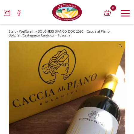
0
Start
»
Weißwein
» BOLGHERI BIANCO DOC 2020 – Caccia al Piano –
Bolgheri/Castagneto Carducci – Toscana
🔍