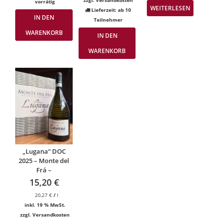
zzgl.
Versandkosten
vorrätig
WEITERLESEN
Lieferzeit:
ab 10
IN DEN
Teilnehmer
WARENKORB
IN DEN
WARENKORB
„Lugana“ DOC
2025 – Monte del
Frá –
15,20
€
20,27
€
/
l
inkl. 19 % MwSt.
zzgl.
Versandkosten