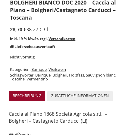
BOLGHERI BIANCO DOC 2020 – Caccia al
Piano – Bolgheri/Castagneto Carducci –
Toscana
28,70
€
38,27
€
/
l
inkl. 19 % MwSt.
zzgl.
Versandkosten
Lieferzeit:
ausverkauft
Nicht vorrätig
Kategorien:
Barrique
,
Weißwein
Schlagwörter:
Barrique
,
Bolgheri
,
Holzfass
,
Sauvignon blanc
,
Toscana
,
Vermentino
BESCHREIBUNG
ZUSÄTZLICHE INFORMATIONEN
Caccia al Piano 1868 Società Agricola s.r.l., –
Bolgheri – Castagneto Carducci (LI)
Weißwein