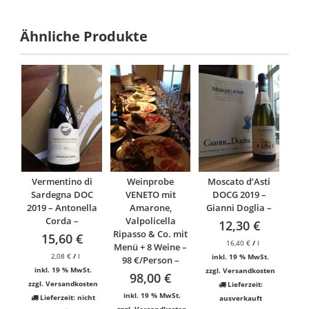
Ähnliche Produkte
Vermentino di
Weinprobe
Moscato d’Asti
Sardegna DOC
VENETO mit
DOCG 2019 –
2019 – Antonella
Amarone,
Gianni Doglia –
Corda –
Valpolicella
12,30
€
Ripasso & Co. mit
15,60
€
16,40
€
/
l
Menü + 8 Weine –
2,08
€
/
l
inkl. 19 % MwSt.
98 €/Person –
inkl. 19 % MwSt.
zzgl.
Versandkosten
98,00
€
zzgl.
Versandkosten
Lieferzeit:
inkl. 19 % MwSt.
Lieferzeit:
nicht
ausverkauft