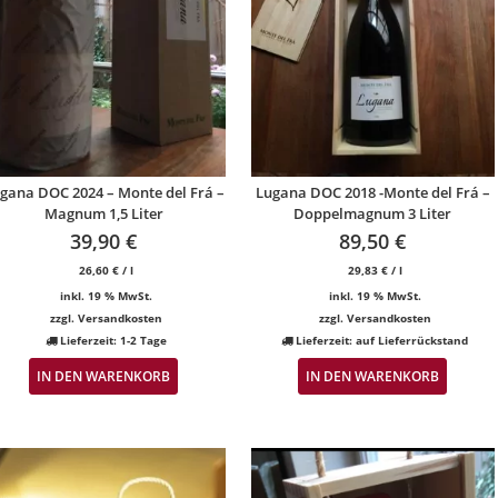
gana DOC 2024 – Monte del Frá –
Lugana DOC 2018 -Monte del Frá –
Magnum 1,5 Liter
Doppelmagnum 3 Liter
39,90
€
89,50
€
26,60
€
/
l
29,83
€
/
l
inkl. 19 % MwSt.
inkl. 19 % MwSt.
zzgl.
Versandkosten
zzgl.
Versandkosten
Lieferzeit:
1-2 Tage
Lieferzeit:
auf Lieferrückstand
IN DEN WARENKORB
IN DEN WARENKORB