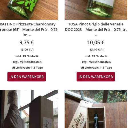
RATTINO Frizzante Chardonnay
TOSA Pinot Grigio delle Venezie
ronese IGT – Monte del Frá – 0,75
DOC 2023 – Monte del Frá – 0,75 ltr.
ltr. –
–
9,75
€
10,05
€
13,00
€
/
l
13,40
€
/
l
inkl. 19 % MwSt.
inkl. 19 % MwSt.
zzgl.
Versandkosten
zzgl.
Versandkosten
Lieferzeit:
1-2 Tage
Lieferzeit:
1-2 Tage
IN DEN WARENKORB
IN DEN WARENKORB