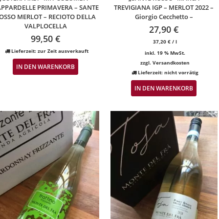
PPARDELLE PRIMAVERA – SANTE
TREVIGIANA IGP – MERLOT 2022 –
OSSO MERLOT – RECIOTO DELLA
Giorgio Cecchetto –
VALPLOCELLA
27,90
€
99,50
€
37,20
€
/
l
Lieferzeit:
zur Zeit ausverkauft
inkl. 19 % MwSt.
zzgl.
Versandkosten
IN DEN WARENKORB
Lieferzeit:
nicht vorrätig
IN DEN WARENKORB