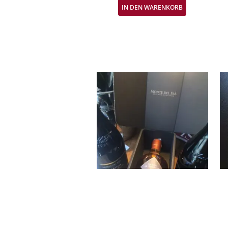
IN DEN WARENKORB
Grappa di Amarone – Monte del
G