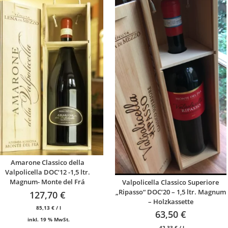
Amarone Classico della
Valpolicella DOC‘12 -1,5 ltr.
Magnum- Monte del Frá
Valpolicella Classico Superiore
„Ripasso“ DOC‘20 – 1,5 ltr. Magnum
127,70
€
– Holzkassette
85,13
€
/
l
63,50
€
inkl. 19 % MwSt.
42,33
€
/
l