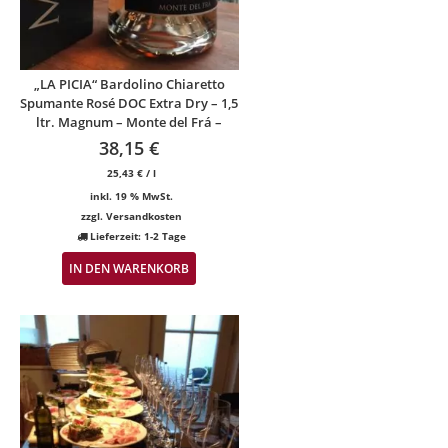
„LA PICIA“ Bardolino Chiaretto
Spumante Rosé DOC Extra Dry – 1,5
ltr. Magnum – Monte del Frá –
38,15
€
25,43
€
/
l
inkl. 19 % MwSt.
zzgl.
Versandkosten
Lieferzeit:
1-2 Tage
IN DEN WARENKORB