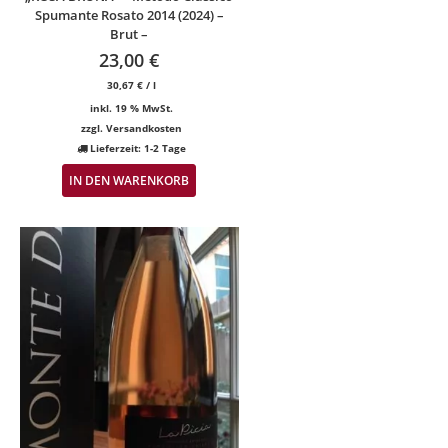
Spumante Rosato 2014 (2024) –
Brut –
23,00
€
30,67
€
/
l
inkl. 19 % MwSt.
zzgl.
Versandkosten
Lieferzeit:
1-2 Tage
IN DEN WARENKORB