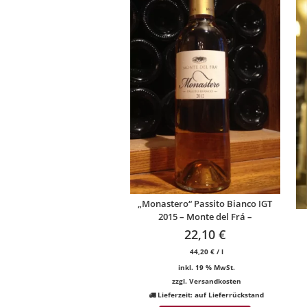
„Monastero“ Passito Bianco IGT
2015 – Monte del Frá –
22,10
€
44,20
€
/
l
inkl. 19 % MwSt.
zzgl.
Versandkosten
Lieferzeit:
auf Lieferrückstand