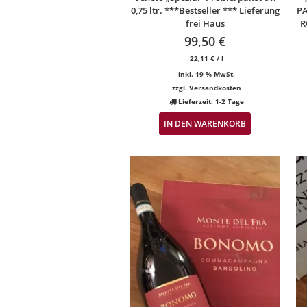
0,75 ltr. ***Bestseller *** Lieferung
PA
frei Haus
R
99,50
€
22,11
€
/
l
inkl. 19 % MwSt.
zzgl.
Versandkosten
Lieferzeit:
1-2 Tage
IN DEN WARENKORB