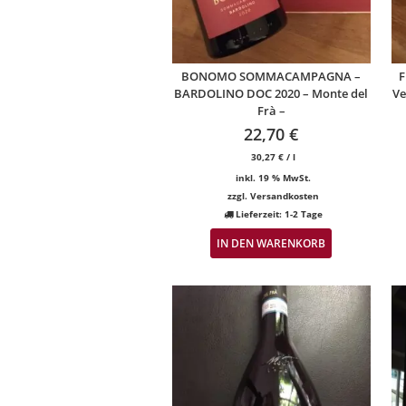
BONOMO SOMMACAMPAGNA –
F
BARDOLINO DOC 2020 – Monte del
Ve
Frà –
22,70
€
30,27
€
/
l
inkl. 19 % MwSt.
zzgl.
Versandkosten
Lieferzeit:
1-2 Tage
IN DEN WARENKORB