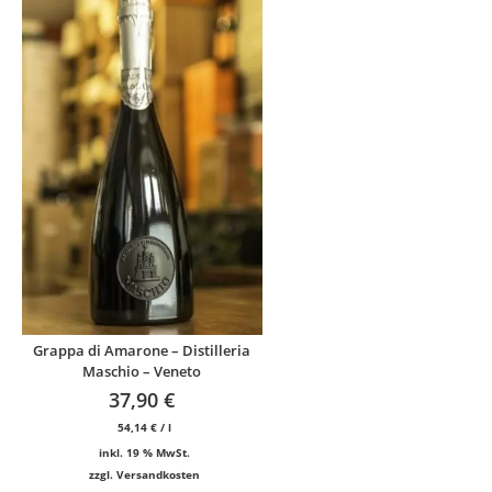
Grappa di Amarone – Distilleria
Maschio – Veneto
37,90
€
54,14
€
/
l
inkl. 19 % MwSt.
zzgl.
Versandkosten