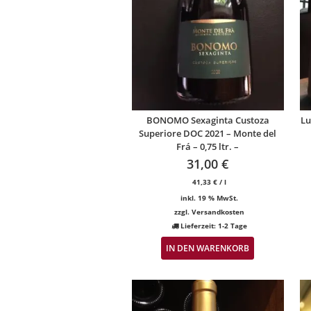
BONOMO Sexaginta Custoza
Lu
Superiore DOC 2021 – Monte del
Frá – 0,75 ltr. –
31,00
€
41,33
€
/
l
inkl. 19 % MwSt.
zzgl.
Versandkosten
Lieferzeit:
1-2 Tage
IN DEN WARENKORB