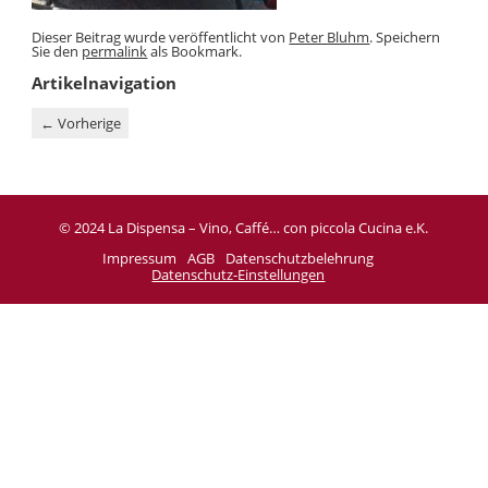
Dieser Beitrag wurde veröffentlicht von
Peter Bluhm
. Speichern
Sie den
permalink
als Bookmark.
Artikelnavigation
←
Vorherige
© 2024 La Dispensa – Vino, Caffé… con piccola Cucina e.K.
Impressum
AGB
Datenschutzbelehrung
Datenschutz-Einstellungen