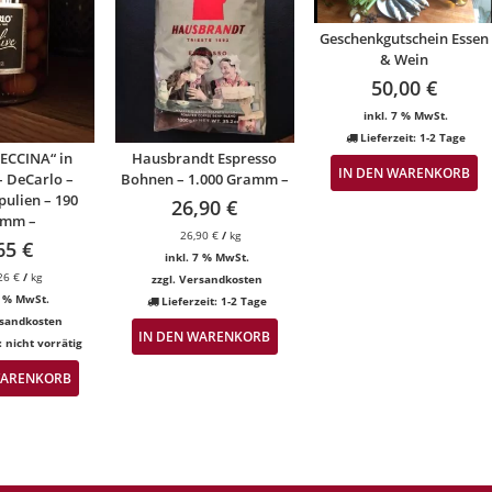
Geschenkgutschein Essen
& Wein
50,00
€
inkl. 7 % MwSt.
Lieferzeit:
1-2 Tage
LECCINA“ in
Hausbrandt Espresso
IN DEN WARENKORB
– DeCarlo –
Bohnen – 1.000 Gramm –
pulien – 190
26,90
€
amm –
26,90
€
/
kg
65
€
inkl. 7 % MwSt.
,26
€
/
kg
zzgl.
Versandkosten
7 % MwSt.
Lieferzeit:
1-2 Tage
sandkosten
IN DEN WARENKORB
t:
nicht vorrätig
WARENKORB