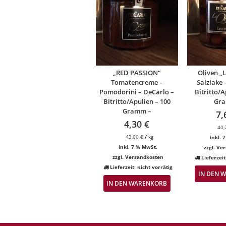
„RED PASSION“
Oliven „
Tomatencreme –
Salzlake 
Pomodorini – DeCarlo –
Bitritto/A
Bitritto/Apulien – 100
Gr
Gramm –
7,
4,30
€
40
43,00
€
/
kg
inkl. 
inkl. 7 % MwSt.
zzgl.
Ver
zzgl.
Versandkosten
Lieferzei
Lieferzeit:
nicht vorrätig
IN DEN 
IN DEN WARENKORB