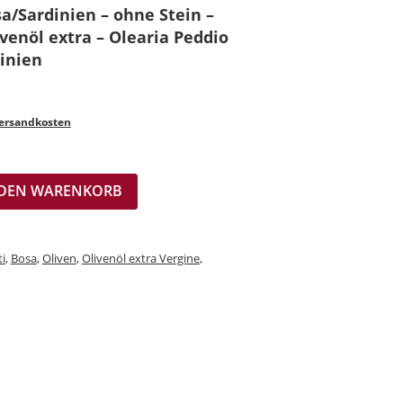
a/Sardinien – ohne Stein –
venöl extra – Olearia Peddio
dinien
ersandkosten
 DEN WARENKORB
i
,
Bosa
,
Oliven
,
Olivenöl extra Vergine
,