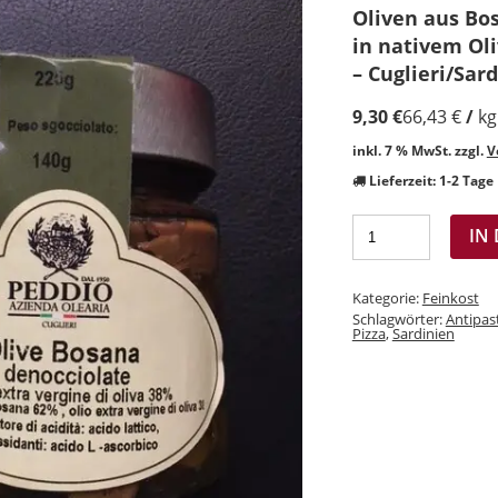
🔍
Oliven aus Bos
in nativem Oli
– Cuglieri/Sar
9,30
€
66,43
€
/
kg
inkl. 7 % MwSt.
zzgl.
V
Lieferzeit:
1-2 Tage
IN
Kategorie:
Feinkost
Schlagwörter:
Antipast
Pizza
,
Sardinien