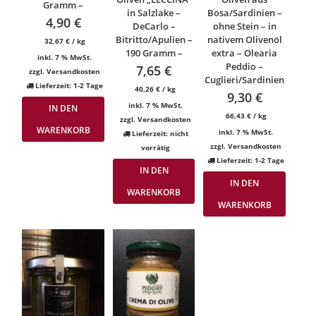
Gramm –
in Salzlake –
Bosa/Sardinien –
4,90
€
DeCarlo –
ohne Stein – in
Bitritto/Apulien –
nativem Olivenöl
32,67
€
/
kg
190 Gramm –
extra – Olearia
inkl. 7 % MwSt.
Peddio –
7,65
€
zzgl.
Versandkosten
Cuglieri/Sardinien
Lieferzeit:
1-2 Tage
40,26
€
/
kg
9,30
€
inkl. 7 % MwSt.
IN DEN
66,43
€
/
kg
zzgl.
Versandkosten
WARENKORB
inkl. 7 % MwSt.
Lieferzeit:
nicht
zzgl.
Versandkosten
vorrätig
Lieferzeit:
1-2 Tage
IN DEN
IN DEN
WARENKORB
WARENKORB