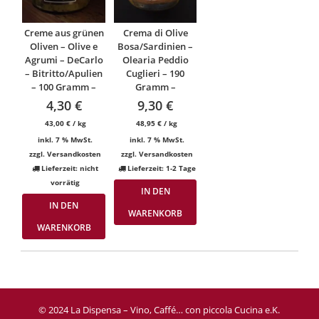
Creme aus grünen
Crema di Olive
Oliven – Olive e
Bosa/Sardinien –
Agrumi – DeCarlo
Olearia Peddio
– Bitritto/Apulien
Cuglieri – 190
– 100 Gramm –
Gramm –
4,30
€
9,30
€
43,00
€
/
kg
48,95
€
/
kg
inkl. 7 % MwSt.
inkl. 7 % MwSt.
zzgl.
Versandkosten
zzgl.
Versandkosten
Lieferzeit:
nicht
Lieferzeit:
1-2 Tage
vorrätig
IN DEN
IN DEN
WARENKORB
WARENKORB
© 2024 La Dispensa – Vino, Caffé… con piccola Cucina e.K.