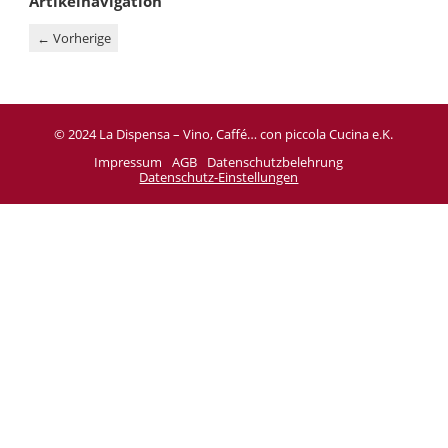
Artikelnavigation
←
Vorherige
© 2024 La Dispensa – Vino, Caffé… con piccola Cucina e.K.
Impressum
AGB
Datenschutzbelehrung
Datenschutz-Einstellungen