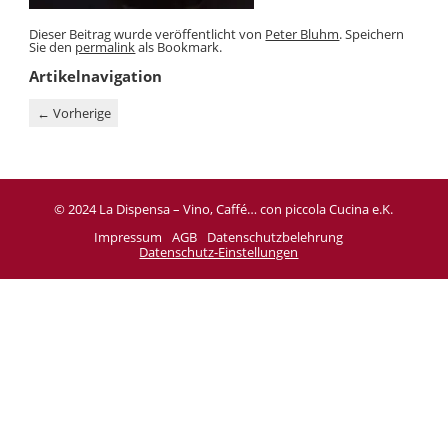
Dieser Beitrag wurde veröffentlicht von
Peter Bluhm
. Speichern
Sie den
permalink
als Bookmark.
Artikelnavigation
←
Vorherige
© 2024 La Dispensa – Vino, Caffé… con piccola Cucina e.K.
Impressum
AGB
Datenschutzbelehrung
Datenschutz-Einstellungen