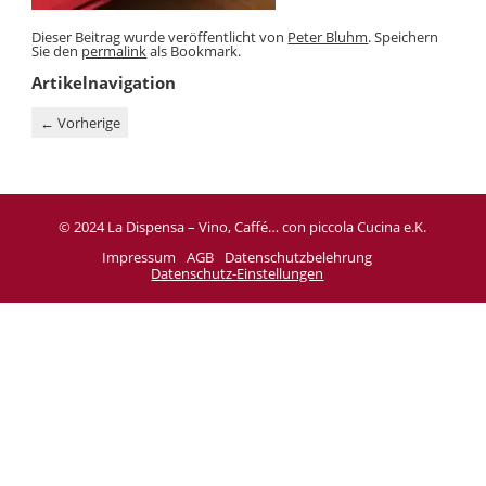
Dieser Beitrag wurde veröffentlicht von
Peter Bluhm
. Speichern
Sie den
permalink
als Bookmark.
Artikelnavigation
←
Vorherige
© 2024 La Dispensa – Vino, Caffé… con piccola Cucina e.K.
Impressum
AGB
Datenschutzbelehrung
Datenschutz-Einstellungen