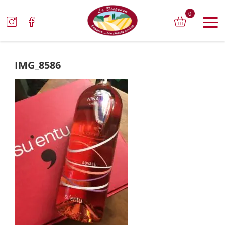
0
IMG_8586