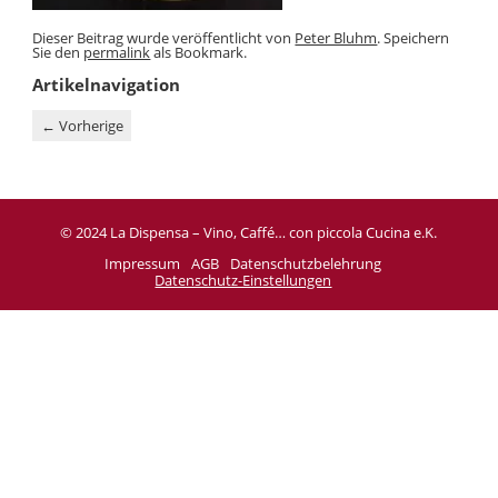
Dieser Beitrag wurde veröffentlicht von
Peter Bluhm
. Speichern
Sie den
permalink
als Bookmark.
Artikelnavigation
←
Vorherige
© 2024 La Dispensa – Vino, Caffé… con piccola Cucina e.K.
Impressum
AGB
Datenschutzbelehrung
Datenschutz-Einstellungen