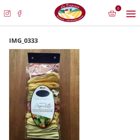
0
IMG_0333