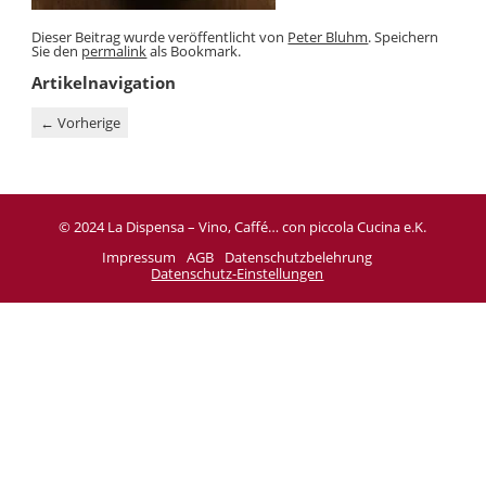
Dieser Beitrag wurde veröffentlicht von
Peter Bluhm
. Speichern
Sie den
permalink
als Bookmark.
Artikelnavigation
←
Vorherige
© 2024 La Dispensa – Vino, Caffé… con piccola Cucina e.K.
Impressum
AGB
Datenschutzbelehrung
Datenschutz-Einstellungen