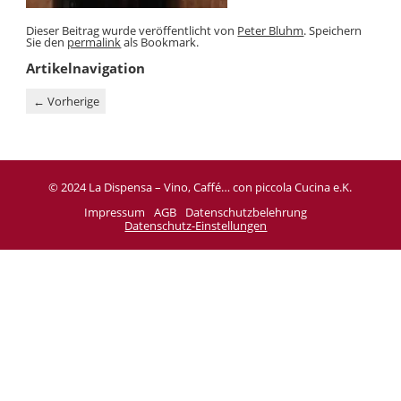
Dieser Beitrag wurde veröffentlicht von
Peter Bluhm
. Speichern
Sie den
permalink
als Bookmark.
Artikelnavigation
←
Vorherige
© 2024 La Dispensa – Vino, Caffé… con piccola Cucina e.K.
Impressum
AGB
Datenschutzbelehrung
Datenschutz-Einstellungen