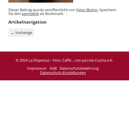
Dieser Beitrag wurde veröffentlicht von
Peter Bluhm
. Speichern
Sie den
permalink
als Bookmark.
Artikelnavigation
←
Vorherige
© 2024 La Dispensa – Vino, Caffé… con piccola Cucina e.K.
Impressum
AGB
Datenschutzbelehrung
Datenschutz-Einstellungen