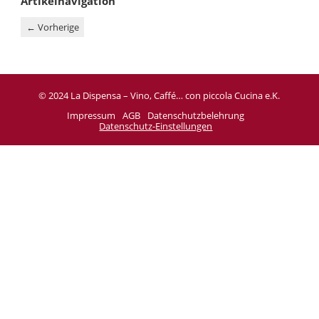
Artikelnavigation
←
Vorherige
© 2024 La Dispensa – Vino, Caffé… con piccola Cucina e.K.
Impressum
AGB
Datenschutzbelehrung
Datenschutz-Einstellungen