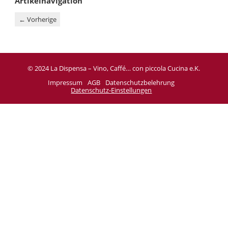
Artikelnavigation
←
Vorherige
© 2024 La Dispensa – Vino, Caffé… con piccola Cucina e.K.
Impressum
AGB
Datenschutzbelehrung
Datenschutz-Einstellungen