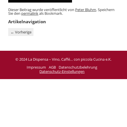
Dieser Beitrag wurde veröffentlicht von
Peter Bluhm
. Speichern
Sie den
permalink
als Bookmark.
Artikelnavigation
←
Vorherige
© 2024 La Dispensa – Vino, Caffé… con piccola Cucina e.K.
Impressum
AGB
Datenschutzbelehrung
Datenschutz-Einstellungen