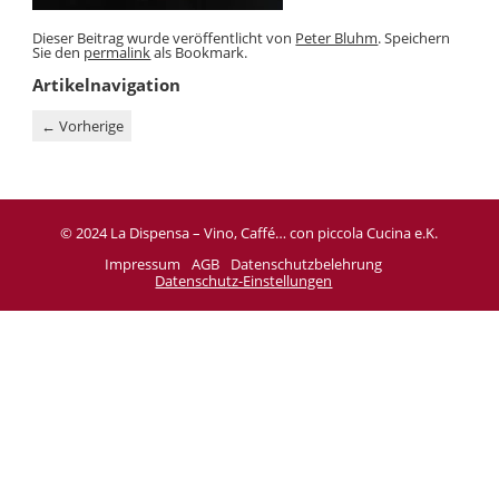
Dieser Beitrag wurde veröffentlicht von
Peter Bluhm
. Speichern
Sie den
permalink
als Bookmark.
Artikelnavigation
←
Vorherige
© 2024 La Dispensa – Vino, Caffé… con piccola Cucina e.K.
Impressum
AGB
Datenschutzbelehrung
Datenschutz-Einstellungen