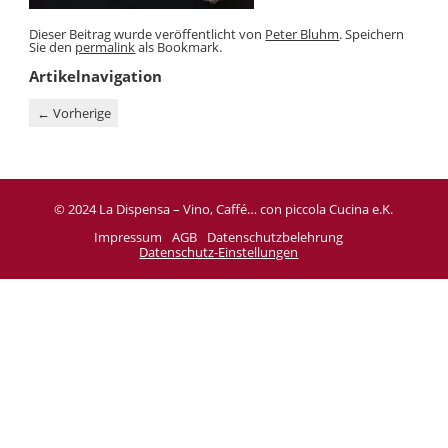
Dieser Beitrag wurde veröffentlicht von
Peter Bluhm
. Speichern
Sie den
permalink
als Bookmark.
Artikelnavigation
←
Vorherige
© 2024 La Dispensa – Vino, Caffé… con piccola Cucina e.K.
Impressum
AGB
Datenschutzbelehrung
Datenschutz-Einstellungen