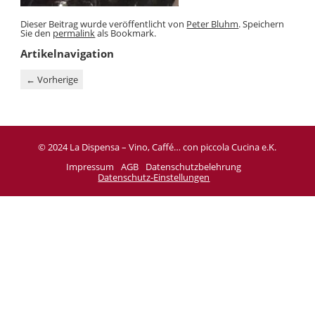
Dieser Beitrag wurde veröffentlicht von
Peter Bluhm
. Speichern
Sie den
permalink
als Bookmark.
Artikelnavigation
←
Vorherige
© 2024 La Dispensa – Vino, Caffé… con piccola Cucina e.K.
Impressum
AGB
Datenschutzbelehrung
Datenschutz-Einstellungen