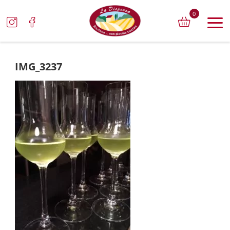
0
IMG_3237