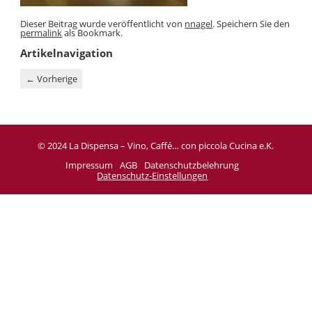
Dieser Beitrag wurde veröffentlicht von
nnagel
. Speichern Sie den
permalink
als Bookmark.
Artikelnavigation
←
Vorherige
© 2024 La Dispensa – Vino, Caffé… con piccola Cucina e.K.
Impressum
AGB
Datenschutzbelehrung
Datenschutz-Einstellungen