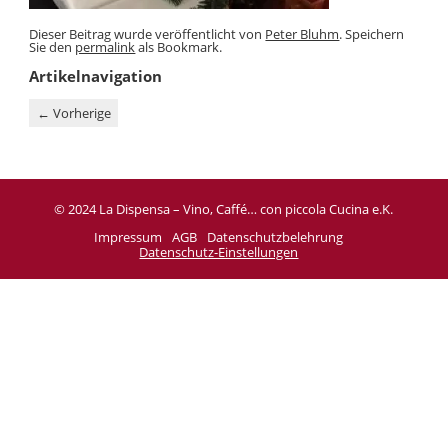
Dieser Beitrag wurde veröffentlicht von
Peter Bluhm
. Speichern
Sie den
permalink
als Bookmark.
Artikelnavigation
←
Vorherige
© 2024 La Dispensa – Vino, Caffé… con piccola Cucina e.K.
Impressum
AGB
Datenschutzbelehrung
Datenschutz-Einstellungen