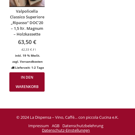
Valpolicella
Classico Superiore
„Ripasso“ DOC‘20
– 1,5 ltr. Magnum
– Holzkassette
63,50
€
42,33
€
/
l
inkl. 19 % MwSt.
zzgl.
Versandkosten
Lieferzeit:
1-2 Tage
IN DEN
WARENKORB
© 2024 La Dispensa – Vino, Caffé… con piccola Cucina e.K.
Impressum
AGB
Datenschutzbelehrung
Datenschutz-Einstellungen