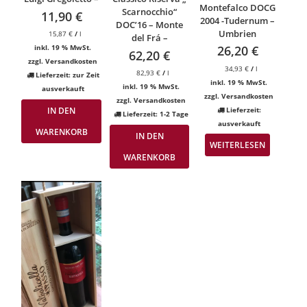
Montefalco DOCG
Scarnocchio“
11,90
€
2004 -Tudernum –
DOC’16 – Monte
Umbrien
15,87
€
/
l
del Frá –
inkl. 19 % MwSt.
26,20
€
62,20
€
zzgl.
Versandkosten
34,93
€
/
l
82,93
€
/
l
Lieferzeit:
zur Zeit
inkl. 19 % MwSt.
inkl. 19 % MwSt.
ausverkauft
zzgl.
Versandkosten
zzgl.
Versandkosten
Lieferzeit:
IN DEN
Lieferzeit:
1-2 Tage
ausverkauft
WARENKORB
IN DEN
WEITERLESEN
WARENKORB