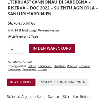
„TERRUAS“ CANNONAU DI SARDEGNA –
RISERVA – DOC 2022 – SU’ENTU AGRICOLA –
SANLURI/SARDINIEN
56,70
€
75,60
€
/
l
inkl. 19 % MwSt.
zzgl.
Versandkosten
Lieferzeit:
1-2 Tage
IN DEN WARENKORB
Kategorie:
Rotwein
Schlagwörter:
Beton
,
Cannonau
,
Holzfass
,
Riserva
,
Rotwein
,
Sardinien
,
Tonneaux
,
Tulipe
BESCHREIBUNG
ZUSÄTZLICHE INFORMATIONEN
Su’entu Agricola S.r.l. – Sanluri (SU) – Sardinien