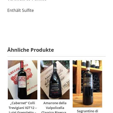
Enthält Sulfite
Ähnliche Produkte
„Cabernet“ Colli
Amarone della
Trevigiani IGT’12 –
Valpolicella
Sagrantino di
Luigi Gregoletto –
Classico Riserva „