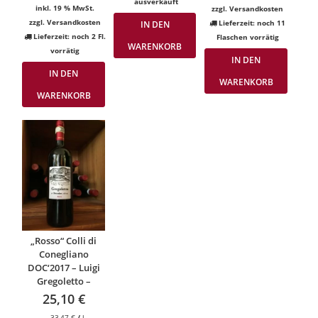
ausverkauft
inkl. 19 % MwSt.
zzgl.
Versandkosten
zzgl.
Versandkosten
Lieferzeit:
noch 11
IN DEN
Lieferzeit:
noch 2 Fl.
Flaschen vorrätig
WARENKORB
vorrätig
IN DEN
IN DEN
WARENKORB
WARENKORB
„Rosso“ Colli di
Conegliano
DOC‘2017 – Luigi
Gregoletto –
25,10
€
33,47
€
/
l