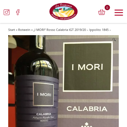
0
Start
»
Rotwein
» „I MORI“ Rosso Calabria IGT 2019/20 – Ippolito 1845 –
🔍