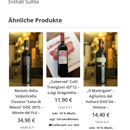
Enthält Sulfite
Ähnliche Produkte
„Cabernet“ Colli
Trevigiani IGT’12 –
Recioto della
„Il Madrigale“ –
Luigi Gregoletto –
Valpolicella
Aglianico del
11,90
€
Classico “Lena di
Vulture DOC‘04 –
Mezzo” DOC 2015 –
Venosa –
15,87
€
/
l
Monte del Frá –
14,40
€
inkl. 19 % MwSt.
34,90
€
zzgl.
Versandkosten
19,20
€
/
l
Lieferzeit:
zur Zeit
69,80
€
/
l
inkl. 19 % MwSt.