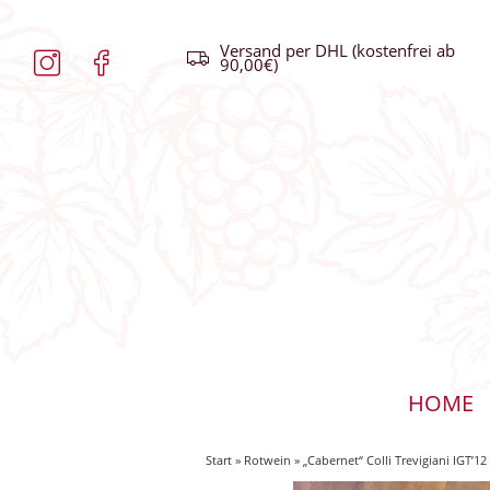
Versand per DHL (kostenfrei ab
90,00€)
HOME
Start
»
Rotwein
» „Cabernet“ Colli Trevigiani IGT’12