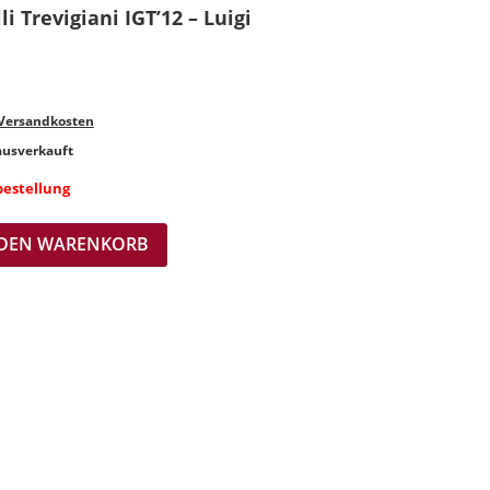
i Trevigiani IGT’12 – Luigi
Versandkosten
 ausverkauft
bestellung
 DEN WARENKORB