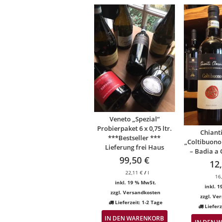
Veneto „Spezial“
Probierpaket 6 x 0,75 ltr.
Chianti
***Bestseller ***
„Coltibuono
Lieferung frei Haus
– Badia a 
99,50
€
12
22,11
€
/
l
16
inkl. 19 % MwSt.
inkl. 
zzgl.
Versandkosten
zzgl.
Ver
Lieferzeit:
1-2 Tage
Lieferz
IN DEN WARENKORB