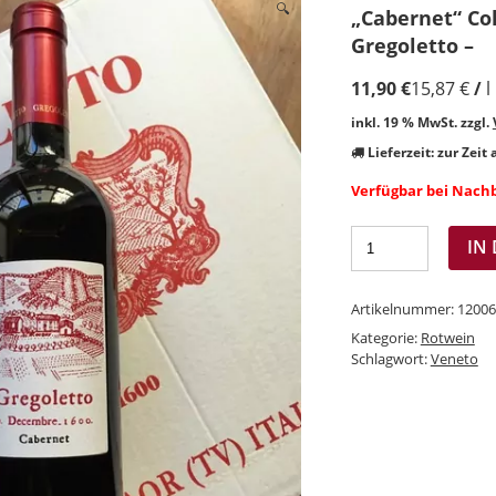
🔍
„Cabernet“ Coll
Gregoletto –
11,90
€
15,87
€
/
l
inkl. 19 % MwSt.
zzgl.
Lieferzeit:
zur Zeit
Verfügbar bei Nach
IN
Artikelnummer:
12006
Kategorie:
Rotwein
Schlagwort:
Veneto