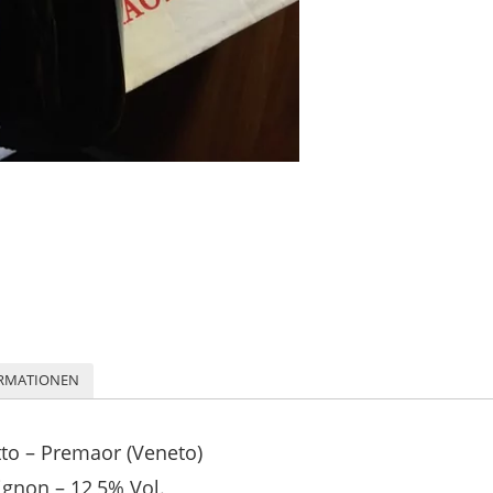
ORMATIONEN
tto – Premaor (Veneto)
gnon – 12,5% Vol.