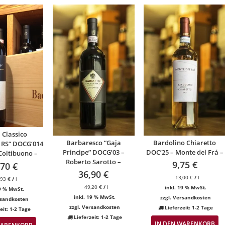
 Classico
Barbaresco “Gaja
Bardolino Chiaretto
 RS“ DOCG‘014
Principe” DOCG’03 –
DOC’25 – Monte del Frá –
Coltibuono –
Roberto Sarotto –
9,75
€
,70
€
36,90
€
13,00
€
/
l
,93
€
/
l
49,20
€
/
l
inkl. 19 % MwSt.
19 % MwSt.
inkl. 19 % MwSt.
zzgl.
Versandkosten
sandkosten
zzgl.
Versandkosten
Lieferzeit:
1-2 Tage
eit:
1-2 Tage
Lieferzeit:
1-2 Tage
IN DEN WARENKORB