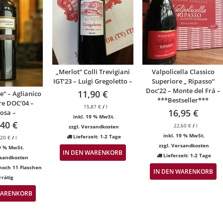
„Merlot“ Colli Trevigiani
Valpolicella Classico
IGT‘23 – Luigi Gregoletto –
Superiore „ Ripasso“
Doc’22 – Monte del Frá –
11,90
€
e“ – Aglianico
***Bestseller***
re DOC‘04 –
15,87
€
/
l
16,95
€
osa –
inkl. 19 % MwSt.
,40
€
22,60
€
/
l
zzgl.
Versandkosten
inkl. 19 % MwSt.
Lieferzeit:
1-2 Tage
,20
€
/
l
zzgl.
Versandkosten
19 % MwSt.
IN DEN WARENKORB
Lieferzeit:
1-2 Tage
sandkosten
noch 11 Flaschen
IN DEN WARENKORB
rrätig
WARENKORB