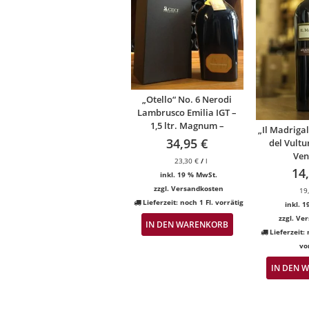
„Otello“ No. 6 Nerodi
Lambrusco Emilia IGT –
1,5 ltr. Magnum –
„Il Madrigal
34,95
€
del Vultu
Ven
23,30
€
/
l
14
inkl. 19 % MwSt.
zzgl.
Versandkosten
19
Lieferzeit:
noch 1 Fl. vorrätig
inkl. 
zzgl.
Ver
IN DEN WARENKORB
Lieferzeit:
vo
IN DEN 