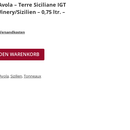
vola – Terre Siciliane IGT
inery/Sizilien – 0,75 ltr. –
Versandkosten
 DEN WARENKORB
Avola
,
Sizilien
,
Tonneaux