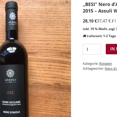
🔍
„BESI“ Nero d’A
2015 – Assuli W
28,10
€
37,47
€
/
l
inkl. 19 % MwSt.
zzgl.
Lieferzeit:
1-2 Tage
IN
Kategorie:
Rotwein
Schlagwörter:
Nero d'