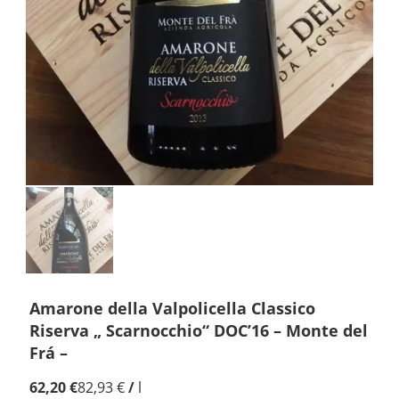
Amarone della Valpolicella Classico
Riserva „ Scarnocchio“ DOC’16 – Monte del
Frá –
62,20
€
82,93
€
/
l