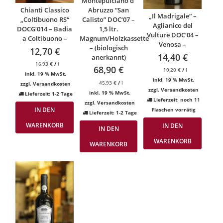
Montepulciano d‘
Abruzzo “San
Chianti Classico
„Il Madrigale“ –
Calisto” DOC‘07 –
„Coltibuono RS“
Aglianico del
1,5 ltr.
DOCG‘014 – Badia
Vulture DOC‘04 –
Magnum/Holzkassette
a Coltibuono –
Venosa –
– (biologisch
12,70
€
14,40
€
anerkannt)
16,93
€
/
l
68,90
€
19,20
€
/
l
inkl. 19 % MwSt.
inkl. 19 % MwSt.
45,93
€
/
l
zzgl.
Versandkosten
zzgl.
Versandkosten
inkl. 19 % MwSt.
Lieferzeit:
1-2 Tage
Lieferzeit:
noch 11
zzgl.
Versandkosten
IN DEN
Flaschen vorrätig
Lieferzeit:
1-2 Tage
WARENKORB
IN DEN
IN DEN
WARENKORB
WARENKORB