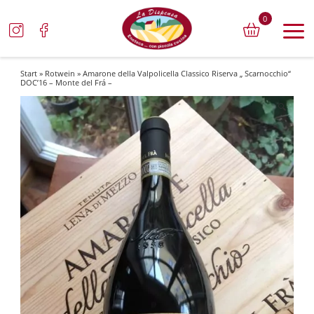
0
Start
»
Rotwein
» Amarone della Valpolicella Classico Riserva „ Scarnocchio“
DOC’16 – Monte del Frá –
🔍