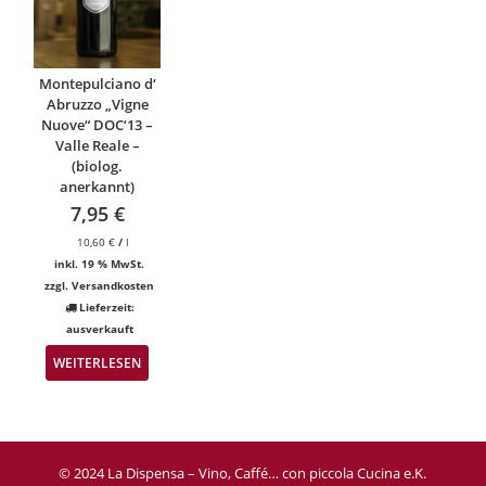
Montepulciano d‘
Abruzzo „Vigne
Nuove“ DOC‘13 –
Valle Reale –
(biolog.
anerkannt)
7,95
€
10,60
€
/
l
inkl. 19 % MwSt.
zzgl.
Versandkosten
Lieferzeit:
ausverkauft
WEITERLESEN
© 2024 La Dispensa – Vino, Caffé… con piccola Cucina e.K.