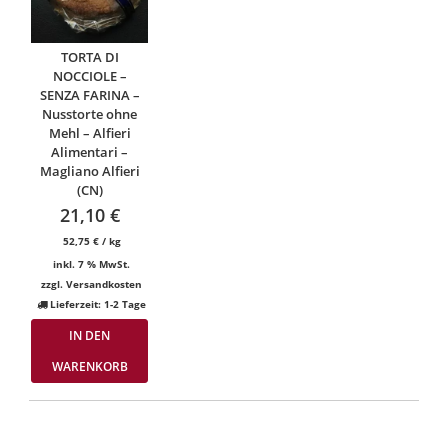
TORTA DI
NOCCIOLE –
SENZA FARINA –
Nusstorte ohne
Mehl – Alfieri
Alimentari –
Magliano Alfieri
(CN)
21,10
€
52,75
€
/
kg
inkl. 7 % MwSt.
zzgl.
Versandkosten
Lieferzeit:
1-2 Tage
IN DEN
WARENKORB