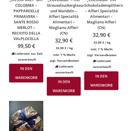
COLOMBA –
Streuselzuckerglasur
Schokoladensplittern
PAPPARDELLE
und Mandeln –
– Alfieri Specialità
PRIMAVERA –
Alfieri Specialità
Alimentari –
SANTE ROSSO
Alimentari –
Magliano Alfieri
MERLOT –
Magliano Alfieri
(CN)
RECIOTO DELLA
(CN)
32,90
€
VALPLOCELLA
32,90
€
32,90
€
/
kg
99,50
€
32,90
€
/
kg
inkl. 7 % MwSt.
Lieferzeit:
zur Zeit
inkl. 7 % MwSt.
zzgl.
Versandkosten
ausverkauft
zzgl.
Versandkosten
Lieferzeit:
Lieferzeit:
ausverkauft
IN DEN
ausverkauft
IN DEN
WARENKORB
IN DEN
WARENKORB
WARENKORB