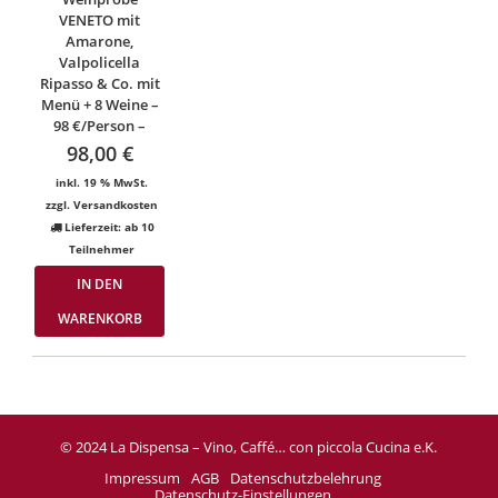
VENETO mit
Amarone,
Valpolicella
Ripasso & Co. mit
Menü + 8 Weine –
98 €/Person –
98,00
€
inkl. 19 % MwSt.
zzgl.
Versandkosten
Lieferzeit:
ab 10
Teilnehmer
IN DEN
WARENKORB
© 2024 La Dispensa – Vino, Caffé… con piccola Cucina e.K.
Impressum
AGB
Datenschutzbelehrung
Datenschutz-Einstellungen