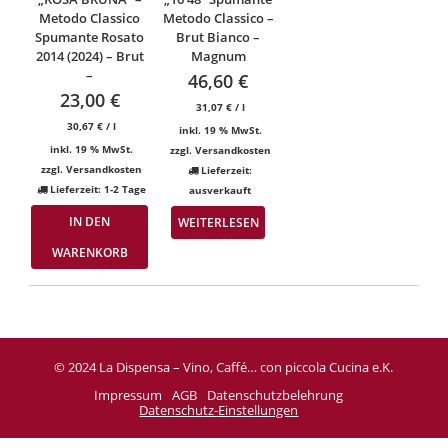
Metodo Classico
Metodo Classico –
Spumante Rosato
Brut Bianco –
2014 (2024) – Brut
Magnum
–
46,60
€
23,00
€
31,07
€
/
l
30,67
€
/
l
inkl. 19 % MwSt.
inkl. 19 % MwSt.
zzgl.
Versandkosten
zzgl.
Versandkosten
Lieferzeit:
Lieferzeit:
1-2 Tage
ausverkauft
IN DEN
WEITERLESEN
WARENKORB
© 2024 La Dispensa – Vino, Caffé… con piccola Cucina e.K.
Impressum
AGB
Datenschutzbelehrung
Datenschutz-Einstellungen