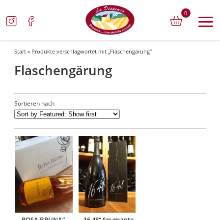
0
Start
» Produkte verschlagwortet mit „Flaschengärung“
Flaschengärung
Sortieren nach
„ROSA BRUNA“ –
„16 48“ Spumante