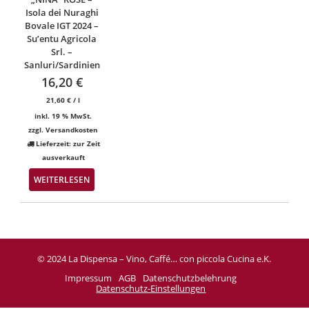
Isola dei Nuraghi
Bovale IGT 2024 –
Su’entu Agricola
Srl. –
Sanluri/Sardinien
16,20
€
21,60
€
/
l
inkl. 19 % MwSt.
zzgl.
Versandkosten
Lieferzeit:
zur Zeit
ausverkauft
WEITERLESEN
© 2024 La Dispensa – Vino, Caffé… con piccola Cucina e.K.
Impressum
AGB
Datenschutzbelehrung
Datenschutz-Einstellungen