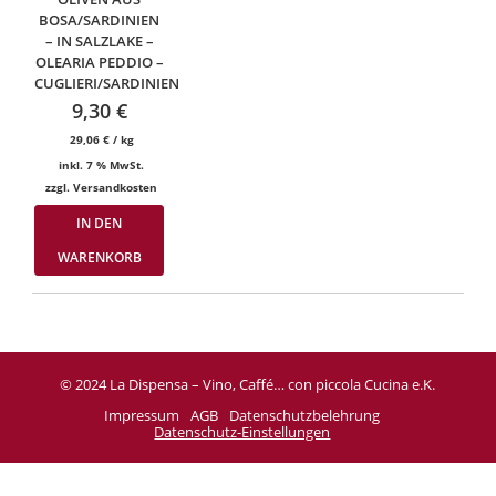
BOSA/SARDINIEN
– IN SALZLAKE –
OLEARIA PEDDIO –
CUGLIERI/SARDINIEN
9,30
€
29,06
€
/
kg
inkl. 7 % MwSt.
zzgl.
Versandkosten
IN DEN
WARENKORB
© 2024 La Dispensa – Vino, Caffé… con piccola Cucina e.K.
Impressum
AGB
Datenschutzbelehrung
Datenschutz-Einstellungen