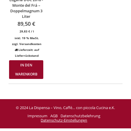
Monte del Frá –
Doppelmagnum 3
Liter
89,50
€
29,83
€
/
l
inkl. 19 % MwSt.
zzgl.
Versandkosten
Lieferzeit:
auf
Lieferrückstand
IN DEN
WARENKORB
© 2024 La Dispensa – Vino, Caffé… con piccola Cucina e.K.
Impressum
AGB
Datenschutzbelehrung
Datenschutz-Einstellungen